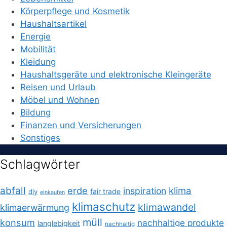
Körperpflege und Kosmetik
Haushaltsartikel
Energie
Mobilität
Kleidung
Haushaltsgeräte und elektronische Kleingeräte
Reisen und Urlaub
Möbel und Wohnen
Bildung
Finanzen und Versicherungen
Sonstiges
Schlagwörter
abfall
erde
klima
inspiration
fair trade
diy
einkaufen
klimaschutz
klimawandel
klimaerwärmung
müll
konsum
nachhaltige produkte
langlebigkeit
nachhaltig