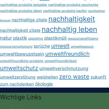
nachhaltige produkte beispiele
nachhaltige produkte geschenke
nachhaltige produkte ideen
nachhaltige produkte kaufen
nachhaltiger
nachhaltigkeit
nachhaltige zitate
konsum
nachhaltig leben
nachhaltigkeit zitate
natur
plastik
plastikmüll
plastikfrei
ressourceneffizienz
umwelt
sprüche
ressourcenschonung
umweltbewusst
umweltfreundlich
umweltbewusstsein
umweltfreundliche produkte
umweltfreundlichkeit
umweltschutz
umweltverschmutzung
zero waste
umweltzerstörung
weisheiten
zukunft
ökologie
zum nachdenken
Wichtige Links