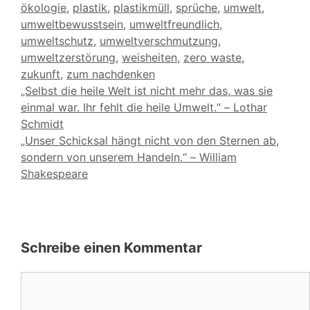
ökologie
,
plastik
,
plastikmüll
,
sprüche
,
umwelt
,
umweltbewusstsein
,
umweltfreundlich
,
umweltschutz
,
umweltverschmutzung
,
umweltzerstörung
,
weisheiten
,
zero waste
,
zukunft
,
zum nachdenken
„Selbst die heile Welt ist nicht mehr das, was sie
einmal war. Ihr fehlt die heile Umwelt.“ – Lothar
Schmidt
„Unser Schicksal hängt nicht von den Sternen ab,
sondern von unserem Handeln.“ – William
Shakespeare
Schreibe einen Kommentar
Kommentar