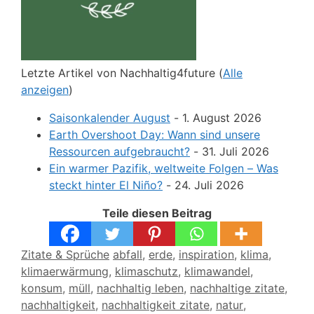
Letzte Artikel von Nachhaltig4future
(
Alle
anzeigen
)
Saisonkalender August
- 1. August 2026
Earth Overshoot Day: Wann sind unsere
Ressourcen aufgebraucht?
- 31. Juli 2026
Ein warmer Pazifik, weltweite Folgen – Was
steckt hinter El Niño?
- 24. Juli 2026
Teile diesen Beitrag
Kategorien
Schlagwörter
Zitate & Sprüche
abfall
,
erde
,
inspiration
,
klima
,
klimaerwärmung
,
klimaschutz
,
klimawandel
,
konsum
,
müll
,
nachhaltig leben
,
nachhaltige zitate
,
nachhaltigkeit
,
nachhaltigkeit zitate
,
natur
,