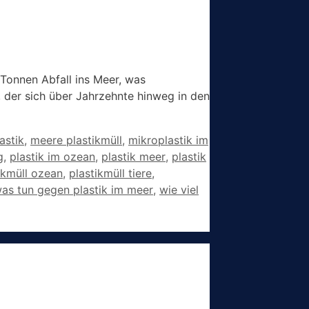
Tonnen Abfall ins Meer, was
 der sich über Jahrzehnte hinweg in den
astik
,
meere plastikmüll
,
mikroplastik im
g
,
plastik im ozean
,
plastik meer
,
plastik
ikmüll ozean
,
plastikmüll tiere
,
as tun gegen plastik im meer
,
wie viel