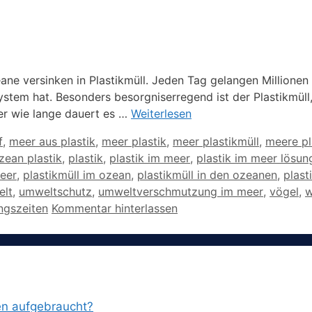
e versinken in Plastikmüll. Jeden Tag gelangen Millionen 
tem hat. Besonders besorgniserregend ist der Plastikmüll,
r wie lange dauert es …
Weiterlesen
f
,
meer aus plastik
,
meer plastik
,
meer plastikmüll
,
meere pl
zean plastik
,
plastik
,
plastik im meer
,
plastik im meer lösun
meer
,
plastikmüll im ozean
,
plastikmüll in den ozeanen
,
plast
lt
,
umweltschutz
,
umweltverschmutzung im meer
,
vögel
,
w
ngszeiten
Kommentar hinterlassen
en aufgebraucht?