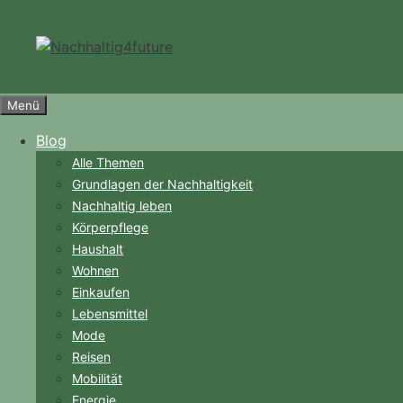
Zum
Inhalt
springen
Menü
Blog
Alle Themen
Grundlagen der Nachhaltigkeit
Nachhaltig leben
Körperpflege
Haushalt
Wohnen
Einkaufen
Lebensmittel
Mode
Reisen
Mobilität
Energie