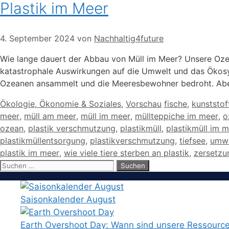
Plastik im Meer
4. September 2024
von
Nachhaltig4future
Wie lange dauert der Abbau von Müll im Meer? Unsere Ozean
katastrophale Auswirkungen auf die Umwelt und das Ökosys
Ozeanen ansammelt und die Meeresbewohner bedroht. Abe
Kategorien
Schlagwörter
Ökologie, Ökonomie & Soziales
,
Vorschau
fische
,
kunststof
meer
,
müll am meer
,
müll im meer
,
müllteppiche im meer
,
o
ozean
,
plastik verschmutzung
,
plastikmüll
,
plastikmüll im 
plastikmüllentsorgung
,
plastikverschmutzung
,
tiefsee
,
umwe
plastik im meer
,
wie viele tiere sterben an plastik
,
zersetzu
Suchen
nach:
Saisonkalender August
Earth Overshoot Day: Wann sind unsere Ressourc