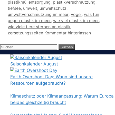
plastikmüllentsorgung
,
plastikverschmutzung
,
tiefsee
,
umwelt
,
umweltschutz
,
umweltverschmutzung im meer
,
vögel
,
was tun
gegen plastik im meer
,
wie viel plastik im meer
,
wie viele tiere sterben an plastik
,
zersetzungszeiten
Kommentar hinterlassen
Suchen
nach:
Saisonkalender August
Earth Overshoot Day: Wann sind unsere
Ressourcen aufgebraucht?
Klimaschutz oder Klimaanpassung: Warum Europa
beides gleichzeitig braucht