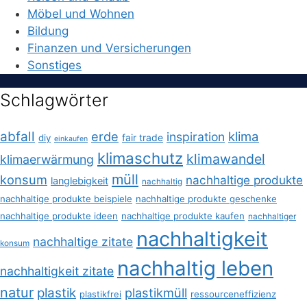
Möbel und Wohnen
Bildung
Finanzen und Versicherungen
Sonstiges
Schlagwörter
abfall
erde
klima
inspiration
fair trade
diy
einkaufen
klimaschutz
klimawandel
klimaerwärmung
müll
konsum
nachhaltige produkte
langlebigkeit
nachhaltig
nachhaltige produkte beispiele
nachhaltige produkte geschenke
nachhaltige produkte ideen
nachhaltige produkte kaufen
nachhaltiger
nachhaltigkeit
nachhaltige zitate
konsum
nachhaltig leben
nachhaltigkeit zitate
natur
plastik
plastikmüll
plastikfrei
ressourceneffizienz