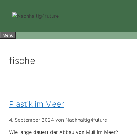
Zum
Inhalt
springen
Menü
fische
Plastik im Meer
4. September 2024
von
Nachhaltig4future
Wie lange dauert der Abbau von Müll im Meer?