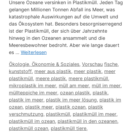
Unsere Ozeane versinken in Plastikmüll. Jeden Tag
gelangen Millionen Tonnen Abfall ins Meer, was
katastrophale Auswirkungen auf die Umwelt und
das Ökosystem hat. Besonders besorgniserregend
ist der Plastikmüll, der sich über Jahrzehnte
hinweg in den Ozeanen ansammelt und die
Meeresbewohner bedroht. Aber wie lange dauert
es …
Weiterlesen
Kategorien
Schlagwörte
Ökologie, Ökonomie & Soziales
,
Vorschau
fische
,
kunststoff
,
meer aus plastik
,
meer plastik
,
meer
plastikmüll
,
meere plastik
,
meere plastikmüll
,
mikroplastik im meer
,
müll am meer
,
müll im meer
,
müllteppiche im meer
,
ozean plastik
,
plastik
,
plastik im meer
,
plastik im meer lösung
,
plastik im
ozean
,
plastik meer
,
plastik ozean
,
plastik
verschmutzung
,
plastikmüll
,
plastikmüll im meer
,
plastikmüll im ozean
,
plastikmüll in den ozeanen
,
plastikmüll ozean
,
plastikmüll tiere
,