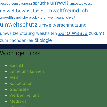
umwelt
sprüche
ressourcenschonung
umweltbewusst
umweltfreundlich
umweltbewusstsein
umweltfreundliche produkte
umweltfreundlichkeit
umweltschutz
umweltverschmutzung
zero waste
umweltzerstörung
weisheiten
zukunft
ökologie
zum nachdenken
Wichtige Links
Kontakt
Lerne uns kennen
AGB
Kooperation
Gastartikel
Werben bei uns
Mediakit