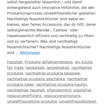
selbst hergestellter Nussmilch – und damit
einhergehend auch innovative Hilfsmittel, die den
Produktionsprozess umweltfreundlicher gestalten.
Nachhaltige Nussmilchtücher sind dabei ein
kleines, aber feines Accessoire, das dir hilft, deine
selbstgemachte Mandel-, Cashew- oder
Haselnussmilch effizient und nachhaltig zu filtern
und zu verfeinern. Was sind nachhaltige
Nussmilchtücher? Nachhaltige Nussmilchtücher
sind …
Weiterlesen
Kategorien
Schlagwörter
Haushalt
,
Produkte
abfallvermeidung
,
diy-küche
,
fair trade
,
handarbeit
,
langlebigkeit
,
nachhaltige
produkte
,
nachhaltige produkte beispiele
,
nachhaltige produkte geschenke
,
nachhaltige
produkte ideen
,
nachhaltige produkte kaufen
,
nachhaltiger haushalt
,
pflanzenmilch
,
plastikfrei
,
ressourceneffizienz
,
ressourcenschonung
,
umweltfreundliche produkte
,
umweltfreundlichkeit
,