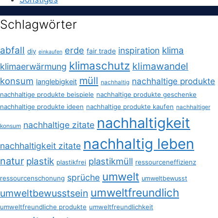
Schlagwörter
abfall
erde
klima
inspiration
fair trade
diy
einkaufen
klimaschutz
klimawandel
klimaerwärmung
müll
konsum
nachhaltige produkte
langlebigkeit
nachhaltig
nachhaltige produkte beispiele
nachhaltige produkte geschenke
nachhaltige produkte ideen
nachhaltige produkte kaufen
nachhaltiger
nachhaltigkeit
nachhaltige zitate
konsum
nachhaltig leben
nachhaltigkeit zitate
natur
plastik
plastikmüll
plastikfrei
ressourceneffizienz
umwelt
sprüche
ressourcenschonung
umweltbewusst
umweltfreundlich
umweltbewusstsein
umweltfreundliche produkte
umweltfreundlichkeit