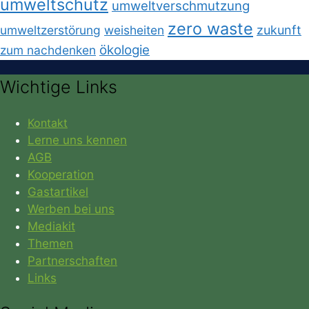
umweltschutz
umweltverschmutzung
zero waste
umweltzerstörung
weisheiten
zukunft
ökologie
zum nachdenken
Wichtige Links
Kontakt
Lerne uns kennen
AGB
Kooperation
Gastartikel
Werben bei uns
Mediakit
Themen
Partnerschaften
Links