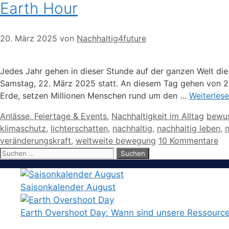
Earth Hour
20. März 2025
von
Nachhaltig4future
Jedes Jahr gehen in dieser Stunde auf der ganzen Welt die
Samstag, 22. März 2025 statt. An diesem Tag gehen von 20
Erde, setzen Millionen Menschen rund um den …
Weiterles
Kategorien
Schla
Anlässe, Feiertage & Events
,
Nachhaltigkeit im Alltag
bewus
klimaschutz
,
lichterschatten
,
nachhaltig
,
nachhaltig leben
,
veränderungskraft
,
weltweite bewegung
10 Kommentare
Suchen
nach:
Saisonkalender August
Earth Overshoot Day: Wann sind unsere Ressourc