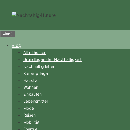
Zum
Inhalt
springen
Menü
Blog
Alle Themen
Grundlagen der Nachhaltigkeit
Nachhaltig leben
Körperpflege
Haushalt
Wohnen
Einkaufen
Lebensmittel
Mode
Reisen
Mobilität
Energie