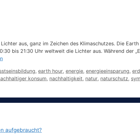
 Lichter aus, ganz im Zeichen des Klimaschutzes. Die Earth
:30 bis 21:30 Uhr weltweit die Lichter aus. Während der „
en
gwörter
stseinsbildung
,
earth hour
,
energie
,
energieeinsparung
,
er
nachhaltiger konsum
,
nachhaltigkeit
,
natur
,
naturschutz
,
sym
en aufgebraucht?