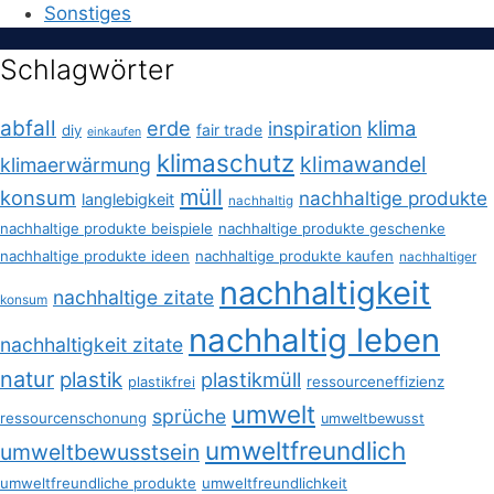
Sonstiges
Schlagwörter
abfall
erde
klima
inspiration
fair trade
diy
einkaufen
klimaschutz
klimawandel
klimaerwärmung
müll
konsum
nachhaltige produkte
langlebigkeit
nachhaltig
nachhaltige produkte beispiele
nachhaltige produkte geschenke
nachhaltige produkte ideen
nachhaltige produkte kaufen
nachhaltiger
nachhaltigkeit
nachhaltige zitate
konsum
nachhaltig leben
nachhaltigkeit zitate
natur
plastik
plastikmüll
plastikfrei
ressourceneffizienz
umwelt
sprüche
ressourcenschonung
umweltbewusst
umweltfreundlich
umweltbewusstsein
umweltfreundliche produkte
umweltfreundlichkeit