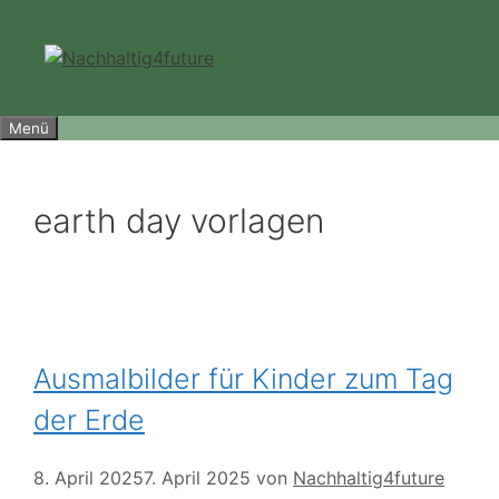
Zum
Inhalt
springen
Menü
earth day vorlagen
Ausmalbilder für Kinder zum Tag
der Erde
8. April 2025
7. April 2025
von
Nachhaltig4future