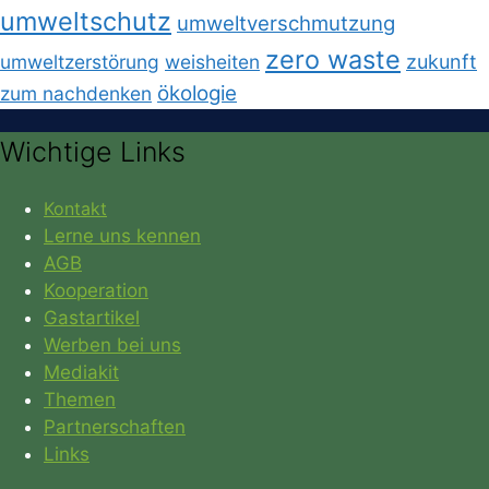
umweltschutz
umweltverschmutzung
zero waste
umweltzerstörung
weisheiten
zukunft
ökologie
zum nachdenken
Wichtige Links
Kontakt
Lerne uns kennen
AGB
Kooperation
Gastartikel
Werben bei uns
Mediakit
Themen
Partnerschaften
Links