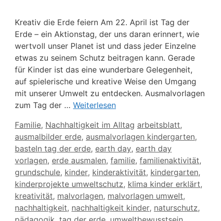
Kreativ die Erde feiern Am 22. April ist Tag der
Erde – ein Aktionstag, der uns daran erinnert, wie
wertvoll unser Planet ist und dass jeder Einzelne
etwas zu seinem Schutz beitragen kann. Gerade
für Kinder ist das eine wunderbare Gelegenheit,
auf spielerische und kreative Weise den Umgang
mit unserer Umwelt zu entdecken. Ausmalvorlagen
zum Tag der …
Weiterlesen
Kategorien
Schlagwörter
Familie
,
Nachhaltigkeit im Alltag
arbeitsblatt
,
ausmalbilder erde
,
ausmalvorlagen kindergarten
,
basteln tag der erde
,
earth day
,
earth day
vorlagen
,
erde ausmalen
,
familie
,
familienaktivität
,
grundschule
,
kinder
,
kinderaktivität
,
kindergarten
,
kinderprojekte umweltschutz
,
klima kinder erklärt
,
kreativität
,
malvorlagen
,
malvorlagen umwelt
,
nachhaltigkeit
,
nachhaltigkeit kinder
,
naturschutz
,
pädagogik
,
tag der erde
,
umweltbewusstsein
,