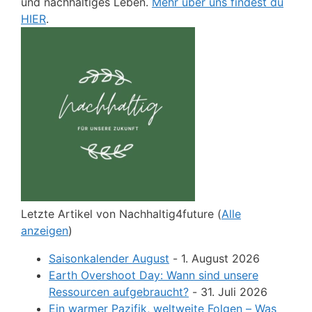
und nachhaltiges Leben.
Mehr über uns findest du
HIER
.
Letzte Artikel von Nachhaltig4future
(
Alle
anzeigen
)
Saisonkalender August
- 1. August 2026
Earth Overshoot Day: Wann sind unsere
Ressourcen aufgebraucht?
- 31. Juli 2026
Ein warmer Pazifik, weltweite Folgen – Was