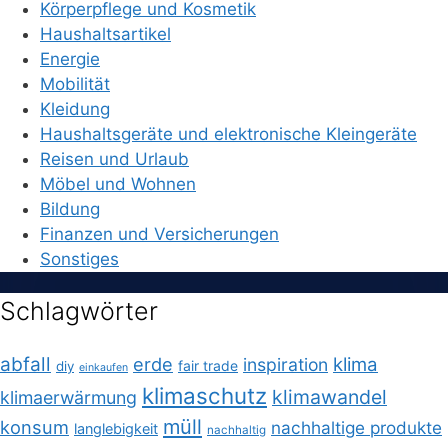
Körperpflege und Kosmetik
Haushaltsartikel
Energie
Mobilität
Kleidung
Haushaltsgeräte und elektronische Kleingeräte
Reisen und Urlaub
Möbel und Wohnen
Bildung
Finanzen und Versicherungen
Sonstiges
Schlagwörter
abfall
erde
klima
inspiration
fair trade
diy
einkaufen
klimaschutz
klimawandel
klimaerwärmung
müll
konsum
nachhaltige produkte
langlebigkeit
nachhaltig