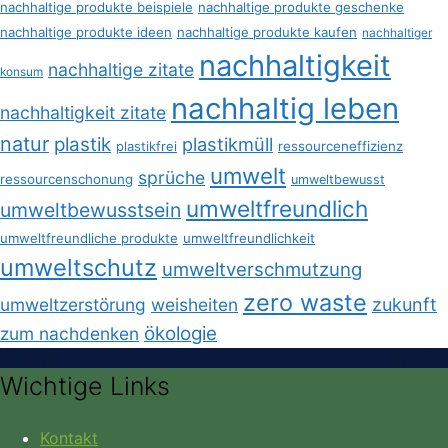
nachhaltige produkte beispiele
nachhaltige produkte geschenke
nachhaltige produkte ideen
nachhaltige produkte kaufen
nachhaltiger
nachhaltigkeit
nachhaltige zitate
konsum
nachhaltig leben
nachhaltigkeit zitate
natur
plastik
plastikmüll
plastikfrei
ressourceneffizienz
umwelt
sprüche
ressourcenschonung
umweltbewusst
umweltfreundlich
umweltbewusstsein
umweltfreundliche produkte
umweltfreundlichkeit
umweltschutz
umweltverschmutzung
zero waste
umweltzerstörung
weisheiten
zukunft
ökologie
zum nachdenken
Wichtige Links
Kontakt