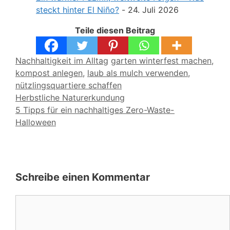
steckt hinter El Niño?
- 24. Juli 2026
Teile diesen Beitrag
Kategorien
Schlagwörter
Nachhaltigkeit im Alltag
garten winterfest machen
,
kompost anlegen
,
laub als mulch verwenden
,
nützlingsquartiere schaffen
Herbstliche Naturerkundung
5 Tipps für ein nachhaltiges Zero-Waste-
Halloween
Schreibe einen Kommentar
Kommentar