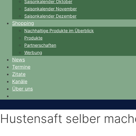
Saisonkalender Oktober
Saisonkalender November
Saisonkalender Dezember
Shopping
Nachhaltige Produkte im Überblick
Produkte
Partnerschaften
Werbung
News
Termine
Zitate
Kanäle
Über uns
Hustensaft selber mach