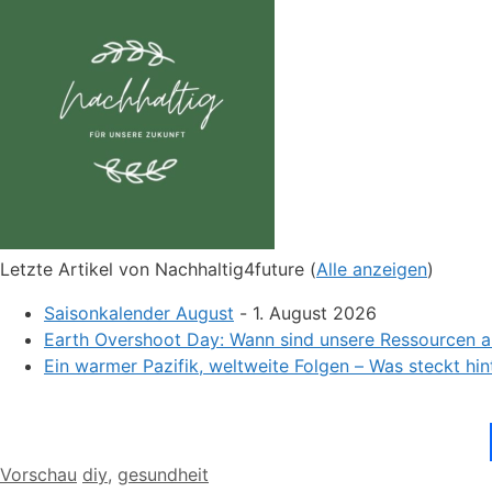
Letzte Artikel von Nachhaltig4future
(
Alle anzeigen
)
Saisonkalender August
- 1. August 2026
Earth Overshoot Day: Wann sind unsere Ressourcen 
Ein warmer Pazifik, weltweite Folgen – Was steckt hin
Kategorien
Schlagwörter
Vorschau
diy
,
gesundheit