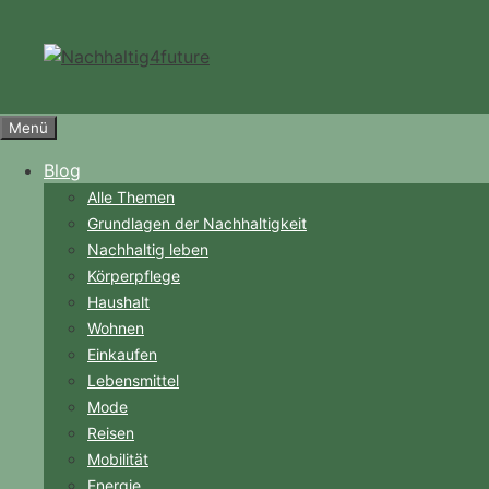
Zum
Inhalt
springen
Menü
Blog
Alle Themen
Grundlagen der Nachhaltigkeit
Nachhaltig leben
Körperpflege
Haushalt
Wohnen
Einkaufen
Lebensmittel
Mode
Reisen
Mobilität
Energie