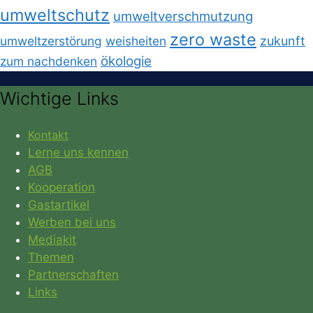
umweltschutz
umweltverschmutzung
zero waste
umweltzerstörung
weisheiten
zukunft
ökologie
zum nachdenken
Wichtige Links
Kontakt
Lerne uns kennen
AGB
Kooperation
Gastartikel
Werben bei uns
Mediakit
Themen
Partnerschaften
Links