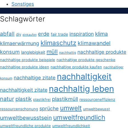
Sonstiges
Schlagwörter
abfall
erde
klima
inspiration
fair trade
diy
einkaufen
klimaschutz
klimawandel
klimaerwärmung
müll
konsum
nachhaltige produkte
langlebigkeit
nachhaltig
nachhaltige produkte beispiele
nachhaltige produkte geschenke
nachhaltige produkte ideen
nachhaltige produkte kaufen
nachhaltiger
nachhaltigkeit
nachhaltige zitate
konsum
nachhaltig leben
nachhaltigkeit zitate
natur
plastik
plastikmüll
plastikfrei
ressourceneffizienz
umwelt
sprüche
ressourcenschonung
umweltbewusst
umweltfreundlich
umweltbewusstsein
umweltfreundliche produkte
umweltfreundlichkeit