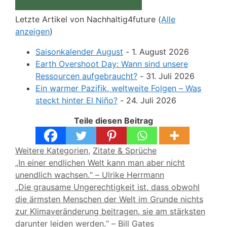
Letzte Artikel von Nachhaltig4future
(
Alle
anzeigen
)
Saisonkalender August
- 1. August 2026
Earth Overshoot Day: Wann sind unsere
Ressourcen aufgebraucht?
- 31. Juli 2026
Ein warmer Pazifik, weltweite Folgen – Was
steckt hinter El Niño?
- 24. Juli 2026
Teile diesen Beitrag
Kategorien
Weitere Kategorien
,
Zitate & Sprüche
„In einer endlichen Welt kann man aber nicht
unendlich wachsen.“ – Ulrike Herrmann
„Die grausame Ungerechtigkeit ist, dass obwohl
die ärmsten Menschen der Welt im Grunde nichts
zur Klima­veränderung beitragen, sie am stärksten
darunter leiden werden.“ – Bill Gates