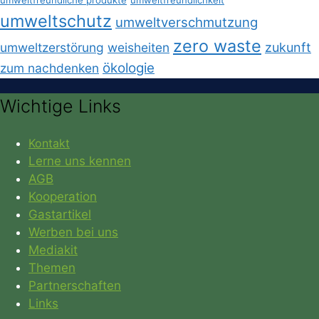
umweltfreundliche produkte
umweltfreundlichkeit
umweltschutz
umweltverschmutzung
zero waste
umweltzerstörung
weisheiten
zukunft
ökologie
zum nachdenken
Wichtige Links
Kontakt
Lerne uns kennen
AGB
Kooperation
Gastartikel
Werben bei uns
Mediakit
Themen
Partnerschaften
Links