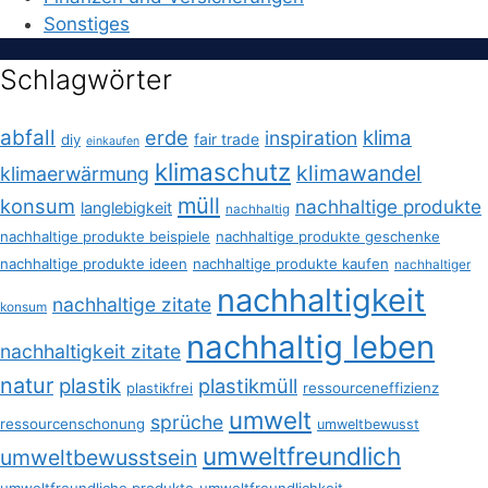
Sonstiges
Schlagwörter
abfall
erde
klima
inspiration
fair trade
diy
einkaufen
klimaschutz
klimawandel
klimaerwärmung
müll
konsum
nachhaltige produkte
langlebigkeit
nachhaltig
nachhaltige produkte beispiele
nachhaltige produkte geschenke
nachhaltige produkte ideen
nachhaltige produkte kaufen
nachhaltiger
nachhaltigkeit
nachhaltige zitate
konsum
nachhaltig leben
nachhaltigkeit zitate
natur
plastik
plastikmüll
plastikfrei
ressourceneffizienz
umwelt
sprüche
ressourcenschonung
umweltbewusst
umweltfreundlich
umweltbewusstsein