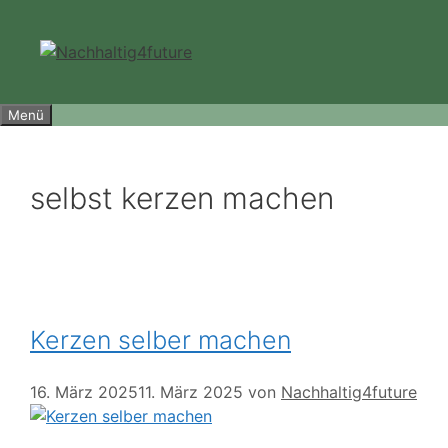
Zum
Inhalt
springen
Menü
selbst kerzen machen
Kerzen selber machen
16. März 2025
11. März 2025
von
Nachhaltig4future