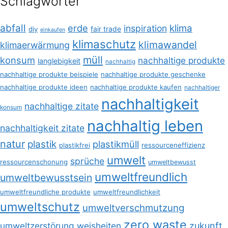
Schlagwörter
abfall
erde
klima
inspiration
fair trade
diy
einkaufen
klimaschutz
klimawandel
klimaerwärmung
müll
konsum
nachhaltige produkte
langlebigkeit
nachhaltig
nachhaltige produkte beispiele
nachhaltige produkte geschenke
nachhaltige produkte ideen
nachhaltige produkte kaufen
nachhaltiger
nachhaltigkeit
nachhaltige zitate
konsum
nachhaltig leben
nachhaltigkeit zitate
natur
plastik
plastikmüll
plastikfrei
ressourceneffizienz
umwelt
sprüche
ressourcenschonung
umweltbewusst
umweltfreundlich
umweltbewusstsein
umweltfreundliche produkte
umweltfreundlichkeit
umweltschutz
umweltverschmutzung
zero waste
umweltzerstörung
weisheiten
zukunft