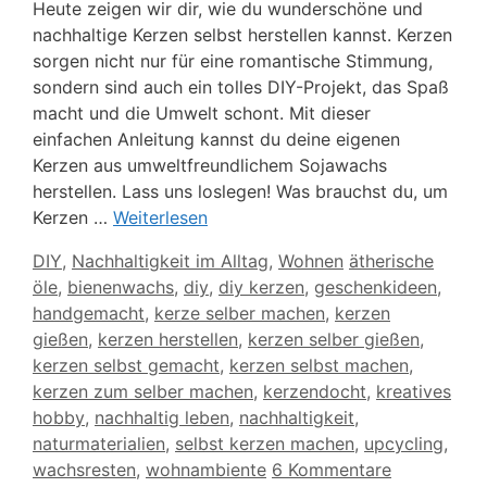
Heute zeigen wir dir, wie du wunderschöne und
nachhaltige Kerzen selbst herstellen kannst. Kerzen
sorgen nicht nur für eine romantische Stimmung,
sondern sind auch ein tolles DIY-Projekt, das Spaß
macht und die Umwelt schont. Mit dieser
einfachen Anleitung kannst du deine eigenen
Kerzen aus umweltfreundlichem Sojawachs
herstellen. Lass uns loslegen! Was brauchst du, um
Kerzen …
Weiterlesen
Kategorien
Schlagwörter
DIY
,
Nachhaltigkeit im Alltag
,
Wohnen
ätherische
öle
,
bienenwachs
,
diy
,
diy kerzen
,
geschenkideen
,
handgemacht
,
kerze selber machen
,
kerzen
gießen
,
kerzen herstellen
,
kerzen selber gießen
,
kerzen selbst gemacht
,
kerzen selbst machen
,
kerzen zum selber machen
,
kerzendocht
,
kreatives
hobby
,
nachhaltig leben
,
nachhaltigkeit
,
naturmaterialien
,
selbst kerzen machen
,
upcycling
,
wachsresten
,
wohnambiente
6 Kommentare