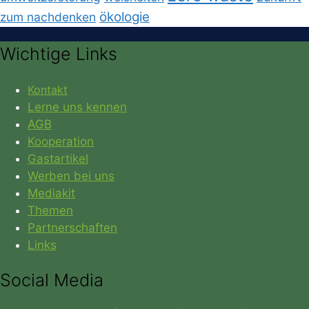
ökologie
zum nachdenken
Wichtige Links
Kontakt
Lerne uns kennen
AGB
Kooperation
Gastartikel
Werben bei uns
Mediakit
Themen
Partnerschaften
Links
Social Media