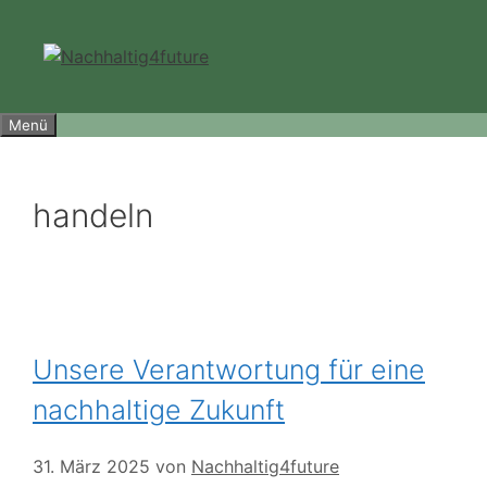
Zum
Inhalt
springen
Menü
handeln
Unsere Verantwortung für eine
nachhaltige Zukunft
31. März 2025
von
Nachhaltig4future