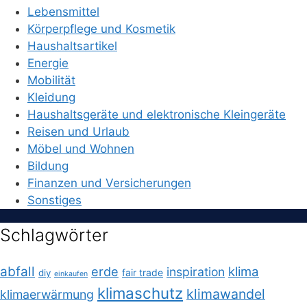
Lebensmittel
Körperpflege und Kosmetik
Haushaltsartikel
Energie
Mobilität
Kleidung
Haushaltsgeräte und elektronische Kleingeräte
Reisen und Urlaub
Möbel und Wohnen
Bildung
Finanzen und Versicherungen
Sonstiges
Schlagwörter
abfall
erde
klima
inspiration
fair trade
diy
einkaufen
klimaschutz
klimawandel
klimaerwärmung