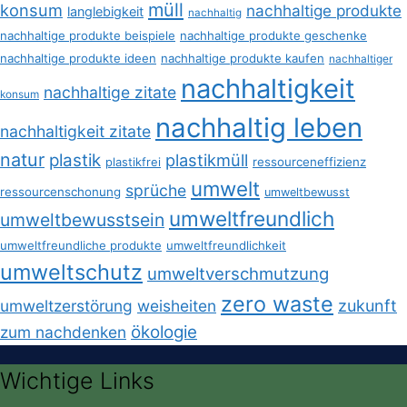
müll
konsum
nachhaltige produkte
langlebigkeit
nachhaltig
nachhaltige produkte beispiele
nachhaltige produkte geschenke
nachhaltige produkte ideen
nachhaltige produkte kaufen
nachhaltiger
nachhaltigkeit
nachhaltige zitate
konsum
nachhaltig leben
nachhaltigkeit zitate
natur
plastik
plastikmüll
plastikfrei
ressourceneffizienz
umwelt
sprüche
ressourcenschonung
umweltbewusst
umweltfreundlich
umweltbewusstsein
umweltfreundliche produkte
umweltfreundlichkeit
umweltschutz
umweltverschmutzung
zero waste
umweltzerstörung
weisheiten
zukunft
ökologie
zum nachdenken
Wichtige Links