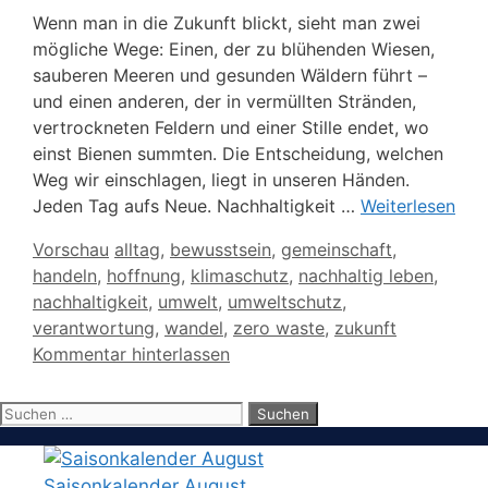
Wenn man in die Zukunft blickt, sieht man zwei
mögliche Wege: Einen, der zu blühenden Wiesen,
sauberen Meeren und gesunden Wäldern führt –
und einen anderen, der in vermüllten Stränden,
vertrockneten Feldern und einer Stille endet, wo
einst Bienen summten. Die Entscheidung, welchen
Weg wir einschlagen, liegt in unseren Händen.
Jeden Tag aufs Neue. Nachhaltigkeit …
Weiterlesen
Kategorien
Schlagwörter
Vorschau
alltag
,
bewusstsein
,
gemeinschaft
,
handeln
,
hoffnung
,
klimaschutz
,
nachhaltig leben
,
nachhaltigkeit
,
umwelt
,
umweltschutz
,
verantwortung
,
wandel
,
zero waste
,
zukunft
Kommentar hinterlassen
Suchen
nach:
Saisonkalender August