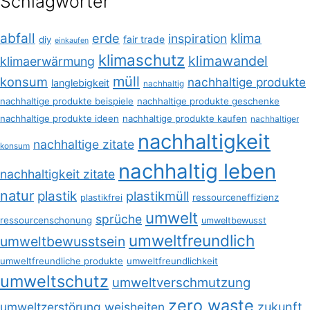
Schlagwörter
abfall
erde
klima
inspiration
fair trade
diy
einkaufen
klimaschutz
klimawandel
klimaerwärmung
müll
konsum
nachhaltige produkte
langlebigkeit
nachhaltig
nachhaltige produkte beispiele
nachhaltige produkte geschenke
nachhaltige produkte ideen
nachhaltige produkte kaufen
nachhaltiger
nachhaltigkeit
nachhaltige zitate
konsum
nachhaltig leben
nachhaltigkeit zitate
natur
plastik
plastikmüll
plastikfrei
ressourceneffizienz
umwelt
sprüche
ressourcenschonung
umweltbewusst
umweltfreundlich
umweltbewusstsein
umweltfreundliche produkte
umweltfreundlichkeit
umweltschutz
umweltverschmutzung
zero waste
umweltzerstörung
weisheiten
zukunft