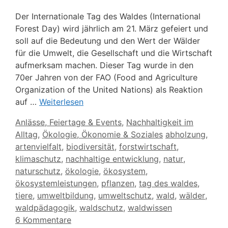
Der Internationale Tag des Waldes (International
Forest Day) wird jährlich am 21. März gefeiert und
soll auf die Bedeutung und den Wert der Wälder
für die Umwelt, die Gesellschaft und die Wirtschaft
aufmerksam machen. Dieser Tag wurde in den
70er Jahren von der FAO (Food and Agriculture
Organization of the United Nations) als Reaktion
auf …
Weiterlesen
Kategorien
Anlässe, Feiertage & Events
,
Nachhaltigkeit im
Schlagwörter
Alltag
,
Ökologie, Ökonomie & Soziales
abholzung
,
artenvielfalt
,
biodiversität
,
forstwirtschaft
,
klimaschutz
,
nachhaltige entwicklung
,
natur
,
naturschutz
,
ökologie
,
ökosystem
,
ökosystemleistungen
,
pflanzen
,
tag des waldes
,
tiere
,
umweltbildung
,
umweltschutz
,
wald
,
wälder
,
waldpädagogik
,
waldschutz
,
waldwissen
6 Kommentare