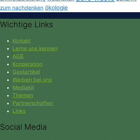
ökologie
zum nachdenken
Wichtige Links
Kontakt
Lerne uns kennen
AGB
Kooperation
Gastartikel
Werben bei uns
Mediakit
Themen
Partnerschaften
Links
Social Media