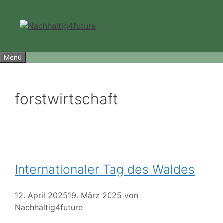
Zum
Inhalt
springen
Menü
forstwirtschaft
Internationaler Tag des Waldes
12. April 2025
19. März 2025
von
Nachhaltig4future