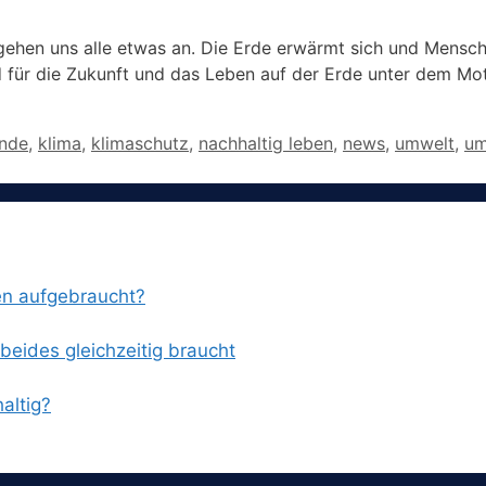
hen uns alle etwas an. Die Erde erwärmt sich und Mensche
ird für die Zukunft und das Leben auf der Erde unter dem 
nde
,
klima
,
klimaschutz
,
nachhaltig leben
,
news
,
umwelt
,
um
en aufgebraucht?
eides gleichzeitig braucht
altig?