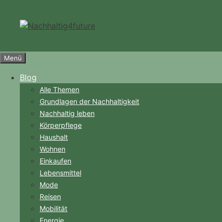
Zum
Inhalt
springen
Menü
Blog
Alle Themen
Grundlagen der Nachhaltigkeit
Nachhaltig leben
Körperpflege
Haushalt
Wohnen
Einkaufen
Lebensmittel
Mode
Reisen
Mobilität
Energie