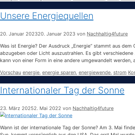
Unsere Energiequellen
20. Januar 2023
20. Januar 2023
von
Nachhaltig4future
Was ist Energie? Der Ausdruck „Energie“ stammt aus dem Gr
abzugeben oder Licht auszustrahlen. Es gibt verschiedene 
kann von einer Form in eine andere umgewandelt werden,
Kategorien
Schlagwörter
Vorschau
energie
,
energie sparen
,
energiewende
,
strom
Ko
Internationaler Tag der Sonne
23. März 2025
2. Mai 2022
von
Nachhaltig4future
Wann ist der internationale Tag der Sonne? Am 3. Mai finde
Sun, kommt ursprünglich aus den USA. Das erst Mal wurde 