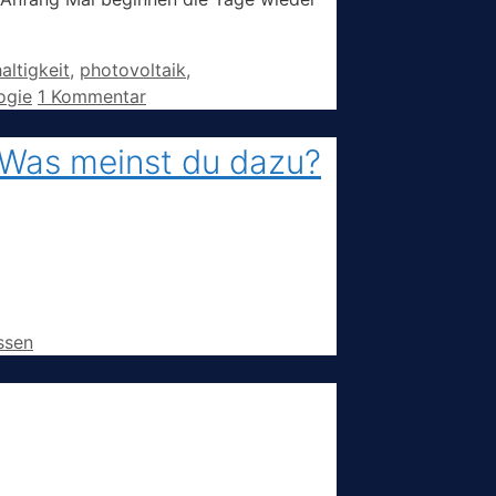
altigkeit
,
photovoltaik
,
ogie
1 Kommentar
 Was meinst du dazu?
ssen