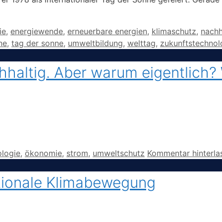
gwörter
ie
,
energiewende
,
erneuerbare energien
,
klimaschutz
,
nachh
ne
,
tag der sonne
,
umweltbildung
,
welttag
,
zukunftstechnol
hhaltig. Aber warum eigentlich?
logie
,
ökonomie
,
strom
,
umweltschutz
Kommentar hinterla
nationale Klimabewegung