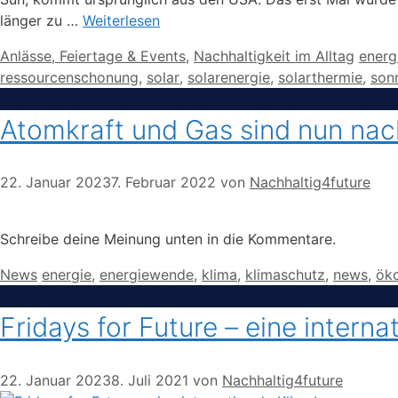
länger zu …
Weiterlesen
Kategorien
Schla
Anlässe, Feiertage & Events
,
Nachhaltigkeit im Alltag
energ
ressourcenschonung
,
solar
,
solarenergie
,
solarthermie
,
son
Atomkraft und Gas sind nun nac
22. Januar 2023
7. Februar 2022
von
Nachhaltig4future
Schreibe deine Meinung unten in die Kommentare.
Kategorien
Schlagwörter
News
energie
,
energiewende
,
klima
,
klimaschutz
,
news
,
öko
Fridays for Future – eine inter
22. Januar 2023
8. Juli 2021
von
Nachhaltig4future