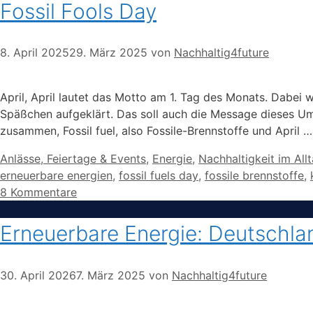
Fossil Fools Day
8. April 2025
29. März 2025
von
Nachhaltig4future
April, April lautet das Motto am 1. Tag des Monats. Dabei 
Späßchen aufgeklärt. Das soll auch die Message dieses Um
zusammen, Fossil fuel, also Fossile-Brennstoffe und April 
Kategorien
Anlässe, Feiertage & Events
,
Energie
,
Nachhaltigkeit im All
erneuerbare energien
,
fossil fuels day
,
fossile brennstoffe
,
8 Kommentare
Erneuerbare Energie: Deutschlan
30. April 2026
7. März 2025
von
Nachhaltig4future