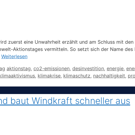
wird zuerst eine Unwahrheit erzählt und am Schluss mit den 
welt-Aktionstages vermitteln. So setzt sich der Name des 
…
Weiterlesen
Schlagwörter
tag
aktionstag
,
co2-emissionen
,
desinvestition
,
energie
,
ene
klimaaktivismus
,
klimakrise
,
klimaschutz
,
nachhaltigkeit
,
pro
d baut Windkraft schneller aus