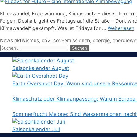
Klimawandel, Erderwärmung, Klimaschutz – diese Themen ge
Folgen. Deshalb geht es Freitags auf die Straße – Dort w
Klimawandel“ gekämpft. Was ist Fridays for …
Weiterlesen
Kategorien
Schlagwörter
News
aktivismus
,
co2
,
co2-emissionen
,
energie
,
energiewe
Suchen
nach:
Saisonkalender August
Earth Overshoot Day: Wann sind unsere Ressourc
Klimaschutz oder Klimaanpassung: Warum Europa b
Sommerfrucht Melone: Sind Wassermelonen nachh
Saisonkalender Juli