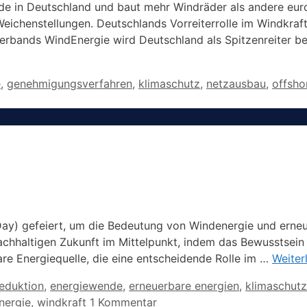
nde in Deutschland und baut mehr Windräder als andere europ
 Weichenstellungen. Deutschlands Vorreiterrolle im Windkr
rbands WindEnergie wird Deutschland als Spitzenreiter b
e
,
genehmigungsverfahren
,
klimaschutz
,
netzausbau
,
offsho
Day) gefeiert, um die Bedeutung von Windenergie und erne
chhaltigen Zukunft im Mittelpunkt, indem das Bewusstsein 
are Energiequelle, die eine entscheidende Rolle im …
Weiter
gwörter
eduktion
,
energiewende
,
erneuerbare energien
,
klimaschutz
nergie
,
windkraft
1 Kommentar