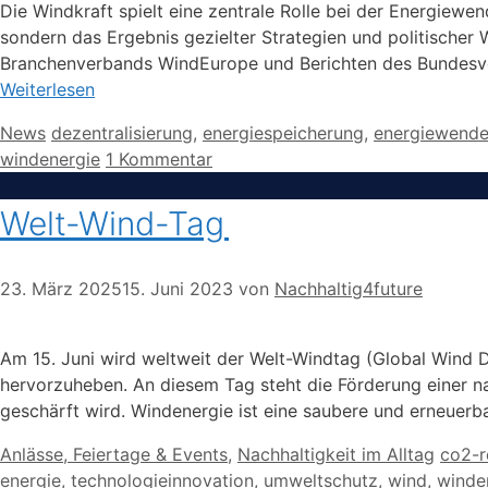
Die Windkraft spielt eine zentrale Rolle bei der Energiewe
sondern das Ergebnis gezielter Strategien und politischer
Branchenverbands WindEurope und Berichten des Bundesve
Weiterlesen
Kategorien
Schlagwörter
News
dezentralisierung
,
energiespeicherung
,
energiewend
windenergie
1 Kommentar
Welt-Wind-Tag
23. März 2025
15. Juni 2023
von
Nachhaltig4future
Am 15. Juni wird weltweit der Welt-Windtag (Global Wind 
hervorzuheben. An diesem Tag steht die Förderung einer na
geschärft wird. Windenergie ist eine saubere und erneuerb
Kategorien
Schla
Anlässe, Feiertage & Events
,
Nachhaltigkeit im Alltag
co2-r
energie
,
technologieinnovation
,
umweltschutz
,
wind
,
winde