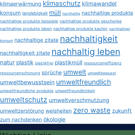
klimaschutz
klimawandel
klimaerwärmung
müll
konsum
nachhaltige produkte
langlebigkeit
nachhaltig
nachhaltige produkte beispiele
nachhaltige produkte geschenke
nachhaltige produkte ideen
nachhaltige produkte kaufen
nachhaltiger
nachhaltigkeit
nachhaltige zitate
konsum
nachhaltig leben
nachhaltigkeit zitate
natur
plastik
plastikmüll
plastikfrei
ressourceneffizienz
umwelt
sprüche
ressourcenschonung
umweltbewusst
umweltfreundlich
umweltbewusstsein
umweltfreundliche produkte
umweltfreundlichkeit
umweltschutz
umweltverschmutzung
zero waste
umweltzerstörung
weisheiten
zukunft
ökologie
zum nachdenken