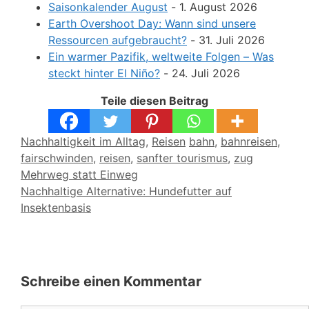
Saisonkalender August
- 1. August 2026
Earth Overshoot Day: Wann sind unsere
Ressourcen aufgebraucht?
- 31. Juli 2026
Ein warmer Pazifik, weltweite Folgen – Was
steckt hinter El Niño?
- 24. Juli 2026
Teile diesen Beitrag
Kategorien
Schlagwörter
Nachhaltigkeit im Alltag
,
Reisen
bahn
,
bahnreisen
,
fairschwinden
,
reisen
,
sanfter tourismus
,
zug
Mehrweg statt Einweg
Nachhaltige Alternative: Hundefutter auf
Insektenbasis
Schreibe einen Kommentar