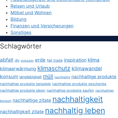
Reisen und Urlaub
Möbel und Wohnen
Bildung
Finanzen und Versicherungen
Sonstiges
Schlagwörter
abfall
erde
klima
inspiration
fair trade
diy
einkaufen
klimaschutz
klimawandel
klimaerwärmung
müll
konsum
nachhaltige produkte
langlebigkeit
nachhaltig
nachhaltige produkte beispiele
nachhaltige produkte geschenke
nachhaltige produkte ideen
nachhaltige produkte kaufen
nachhaltiger
nachhaltigkeit
nachhaltige zitate
konsum
nachhaltig leben
nachhaltigkeit zitate