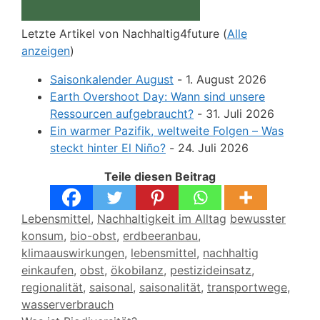
Letzte Artikel von Nachhaltig4future
(
Alle
anzeigen
)
Saisonkalender August
- 1. August 2026
Earth Overshoot Day: Wann sind unsere
Ressourcen aufgebraucht?
- 31. Juli 2026
Ein warmer Pazifik, weltweite Folgen – Was
steckt hinter El Niño?
- 24. Juli 2026
Teile diesen Beitrag
Kategorien
Schlagwörter
Lebensmittel
,
Nachhaltigkeit im Alltag
bewusster
konsum
,
bio-obst
,
erdbeeranbau
,
klimaauswirkungen
,
lebensmittel
,
nachhaltig
einkaufen
,
obst
,
ökobilanz
,
pestizideinsatz
,
regionalität
,
saisonal
,
saisonalität
,
transportwege
,
wasserverbrauch