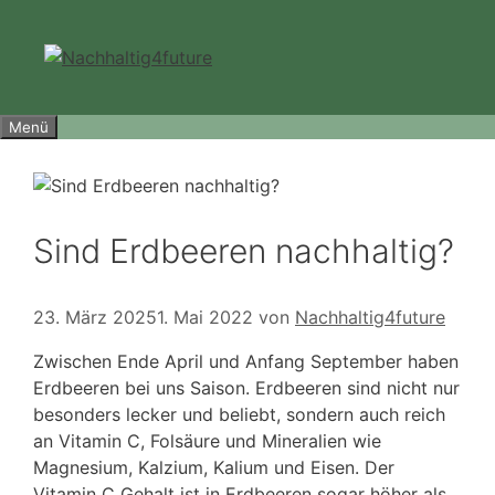
Zum
Inhalt
springen
Menü
Sind Erdbeeren nachhaltig?
23. März 2025
1. Mai 2022
von
Nachhaltig4future
Zwischen Ende April und Anfang September haben
Erdbeeren bei uns Saison. Erdbeeren sind nicht nur
besonders lecker und beliebt, sondern auch reich
an Vitamin C, Folsäure und Mineralien wie
Magnesium, Kalzium, Kalium und Eisen. Der
Vitamin C Gehalt ist in Erdbeeren sogar höher als