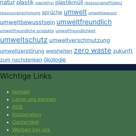
natur
plastik
plastikmüll
plastikfrei
ressourceneffizienz
umwelt
sprüche
ressourcenschonung
umweltbewusst
umweltfreundlich
umweltbewusstsein
umweltfreundliche produkte
umweltfreundlichkeit
umweltschutz
umweltverschmutzung
zero waste
umweltzerstörung
weisheiten
zukunft
ökologie
zum nachdenken
Wichtige Links
Kontakt
Lerne uns kennen
AGB
Kooperation
Gastartikel
Werben bei uns