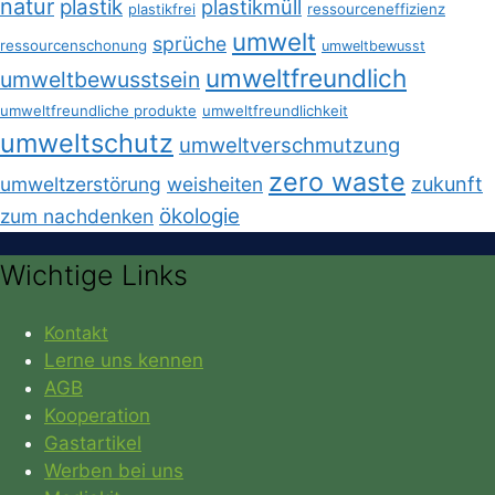
natur
plastik
plastikmüll
plastikfrei
ressourceneffizienz
umwelt
sprüche
ressourcenschonung
umweltbewusst
umweltfreundlich
umweltbewusstsein
umweltfreundliche produkte
umweltfreundlichkeit
umweltschutz
umweltverschmutzung
zero waste
umweltzerstörung
weisheiten
zukunft
ökologie
zum nachdenken
Wichtige Links
Kontakt
Lerne uns kennen
AGB
Kooperation
Gastartikel
Werben bei uns