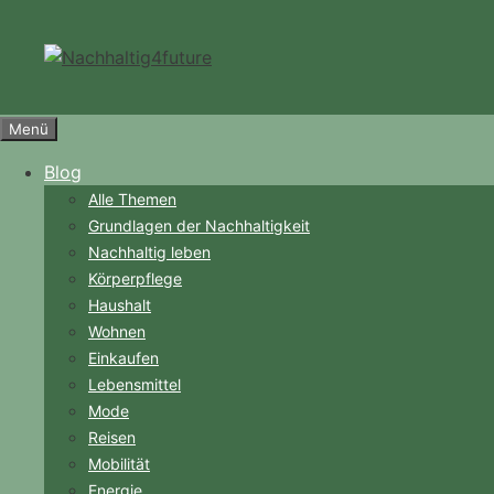
Zum
Inhalt
springen
Menü
Blog
Alle Themen
Grundlagen der Nachhaltigkeit
Nachhaltig leben
Körperpflege
Haushalt
Wohnen
Einkaufen
Lebensmittel
Mode
Reisen
Mobilität
Energie