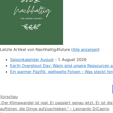
Letzte Artikel von Nachhaltig4future
(
Alle anzeigen
)
Saisonkalender August
- 1. August 2026
Earth Overshoot Day: Wann sind unsere Ressourcen 
Ein warmer Pazifik, weltweite Folgen – Was steckt hin
Kategorien
Vorschau
„Der Klimawandel ist real. Er passiert genau jetzt. Er ist
aufhören, die Dinge aufzuschieben.“ – Leonardo DiCaprio