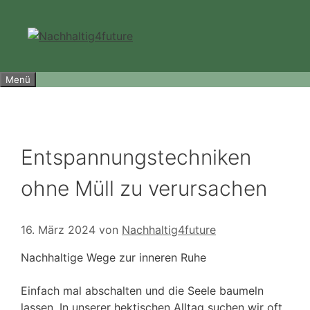
Zum
Inhalt
springen
Menü
Entspannungstechniken
ohne Müll zu verursachen
16. März 2024
von
Nachhaltig4future
Nachhaltige Wege zur inneren Ruhe
Einfach mal abschalten und die Seele baumeln
lassen. In unserer hektischen Alltag suchen wir oft