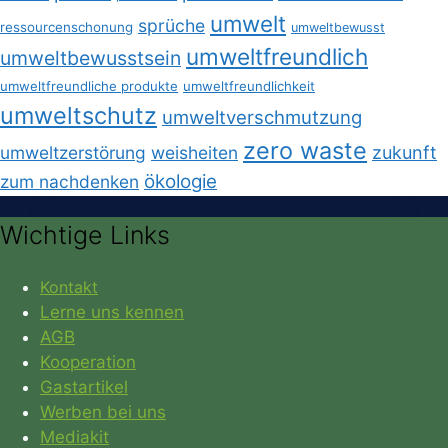
umwelt
sprüche
ressourcenschonung
umweltbewusst
umweltfreundlich
umweltbewusstsein
umweltfreundliche produkte
umweltfreundlichkeit
umweltschutz
umweltverschmutzung
zero waste
umweltzerstörung
weisheiten
zukunft
ökologie
zum nachdenken
Wichtige Links
Kontakt
Lerne uns kennen
AGB
Kooperation
Gastartikel
Werben bei uns
Mediakit