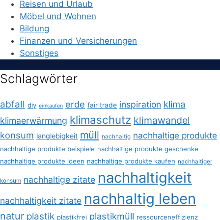
Reisen und Urlaub
Möbel und Wohnen
Bildung
Finanzen und Versicherungen
Sonstiges
Schlagwörter
abfall
erde
klima
inspiration
fair trade
diy
einkaufen
klimaschutz
klimawandel
klimaerwärmung
müll
konsum
nachhaltige produkte
langlebigkeit
nachhaltig
nachhaltige produkte beispiele
nachhaltige produkte geschenke
nachhaltige produkte ideen
nachhaltige produkte kaufen
nachhaltiger
nachhaltigkeit
nachhaltige zitate
konsum
nachhaltig leben
nachhaltigkeit zitate
natur
plastik
plastikmüll
plastikfrei
ressourceneffizienz