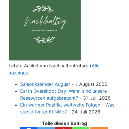
Letzte Artikel von Nachhaltig4future
(
Alle
anzeigen
)
Saisonkalender August
- 1. August 2026
Earth Overshoot Day: Wann sind unsere
Ressourcen aufgebraucht?
- 31. Juli 2026
Ein warmer Pazifik, weltweite Folgen – Was
steckt hinter El Niño?
- 24. Juli 2026
Teile diesen Beitrag