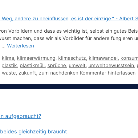
on Vorbildern und dass es wichtig ist, selbst ein gutes Bei
bewusst machen, dass wir als Vorbilder für andere fungiere
r …
Weiterlesen
,
klima
,
klimaerwärmung
,
klimaschutz
,
klimawandel
,
konsu
,
plastik
,
plastikmüll
,
sprüche
,
umwelt
,
umweltbewusstsein
,
o waste
,
zukunft
,
zum nachdenken
Kommentar hinterlassen
en aufgebraucht?
eides gleichzeitig braucht