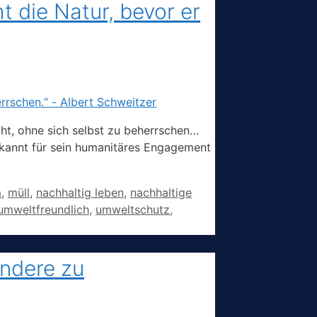
t die Natur, bevor er
cht, ohne sich selbst zu beherrschen…
ekannt für sein humanitäres Engagement
m
,
müll
,
nachhaltig leben
,
nachhaltige
umweltfreundlich
,
umweltschutz
,
andere zu