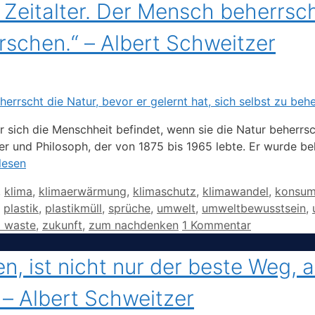
 Zeitalter. Der Mensch beherrsch
rrschen.“ – Albert Schweitzer
er sich die Menschheit befindet, wenn sie die Natur beherrs
er und Philosoph, der von 1875 bis 1965 lebte. Er wurde b
lesen
,
klima
,
klimaerwärmung
,
klimaschutz
,
klimawandel
,
konsu
,
plastik
,
plastikmüll
,
sprüche
,
umwelt
,
umweltbewusstsein
,
o waste
,
zukunft
,
zum nachdenken
1 Kommentar
n, ist nicht nur der beste Weg, 
“ – Albert Schweitzer