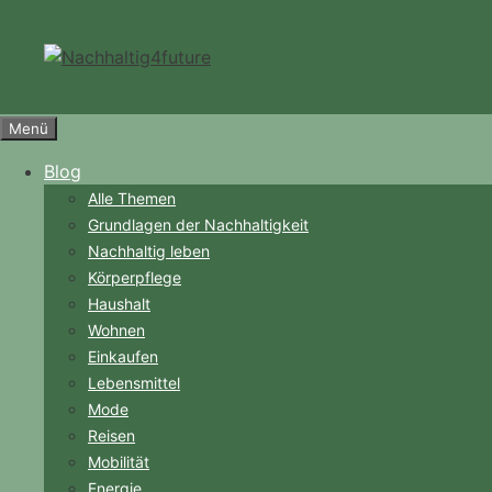
Zum
Inhalt
springen
Menü
Blog
Alle Themen
Grundlagen der Nachhaltigkeit
Nachhaltig leben
Körperpflege
Haushalt
Wohnen
Einkaufen
Lebensmittel
Mode
Reisen
Mobilität
Energie