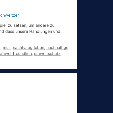
spiel zu setzen, um andere zu
n und dass unsere Handlungen und
m
,
müll
,
nachhaltig leben
,
nachhaltige
umweltfreundlich
,
umweltschutz
,