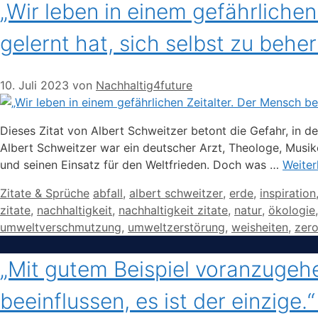
„Wir leben in einem gefährlichen
gelernt hat, sich selbst zu behe
10. Juli 2023
von
Nachhaltig4future
Dieses Zitat von Albert Schweitzer betont die Gefahr, in d
Albert Schweitzer war ein deutscher Arzt, Theologe, Musik
und seinen Einsatz für den Weltfrieden. Doch was …
Weiter
Kategorien
Schlagwörter
Zitate & Sprüche
abfall
,
albert schweitzer
,
erde
,
inspiration
zitate
,
nachhaltigkeit
,
nachhaltigkeit zitate
,
natur
,
ökologie
umweltverschmutzung
,
umweltzerstörung
,
weisheiten
,
zer
„Mit gutem Beispiel voranzugehe
beeinflussen, es ist der einzige.