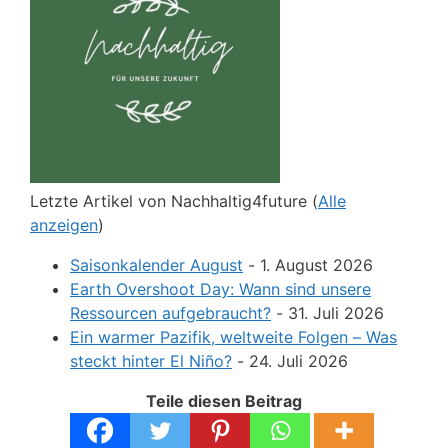
Letzte Artikel von Nachhaltig4future
(
Alle
anzeigen
)
Saisonkalender August
- 1. August 2026
Earth Overshoot Day: Wann sind unsere
Ressourcen aufgebraucht?
- 31. Juli 2026
Ein warmer Pazifik, weltweite Folgen – Was
steckt hinter El Niño?
- 24. Juli 2026
Teile diesen Beitrag