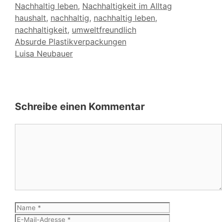
Kategorien
Nachhaltig leben
,
Nachhaltigkeit im Alltag
Schlagwörter
haushalt
,
nachhaltig
,
nachhaltig leben
,
nachhaltigkeit
,
umweltfreundlich
Absurde Plastikverpackungen
Luisa Neubauer
Schreibe einen Kommentar
Kommentar
Name
E-
Mail-
Website