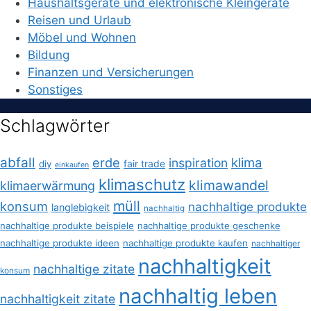
Haushaltsgeräte und elektronische Kleingeräte
Reisen und Urlaub
Möbel und Wohnen
Bildung
Finanzen und Versicherungen
Sonstiges
Schlagwörter
abfall
erde
klima
inspiration
fair trade
diy
einkaufen
klimaschutz
klimawandel
klimaerwärmung
müll
konsum
nachhaltige produkte
langlebigkeit
nachhaltig
nachhaltige produkte beispiele
nachhaltige produkte geschenke
nachhaltige produkte ideen
nachhaltige produkte kaufen
nachhaltiger
nachhaltigkeit
nachhaltige zitate
konsum
nachhaltig leben
nachhaltigkeit zitate