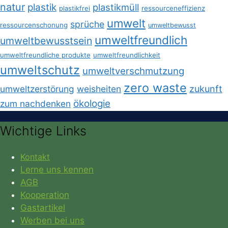
natur
plastik
plastikmüll
plastikfrei
ressourceneffizienz
umwelt
sprüche
ressourcenschonung
umweltbewusst
umweltfreundlich
umweltbewusstsein
umweltfreundliche produkte
umweltfreundlichkeit
umweltschutz
umweltverschmutzung
zero waste
umweltzerstörung
weisheiten
zukunft
ökologie
zum nachdenken
Wichtige Links
Kontakt
Lerne uns kennen
AGB
Kooperation
Gastartikel
Werben bei uns