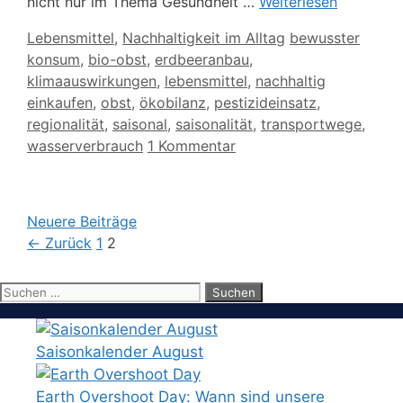
nicht nur im Thema Gesundheit …
Weiterlesen
Kategorien
Schlagwörter
Lebensmittel
,
Nachhaltigkeit im Alltag
bewusster
konsum
,
bio-obst
,
erdbeeranbau
,
klimaauswirkungen
,
lebensmittel
,
nachhaltig
einkaufen
,
obst
,
ökobilanz
,
pestizideinsatz
,
regionalität
,
saisonal
,
saisonalität
,
transportwege
,
wasserverbrauch
1 Kommentar
Neuere Beiträge
Seite
Seite
←
Zurück
1
2
Suchen
nach:
Saisonkalender August
Earth Overshoot Day: Wann sind unsere