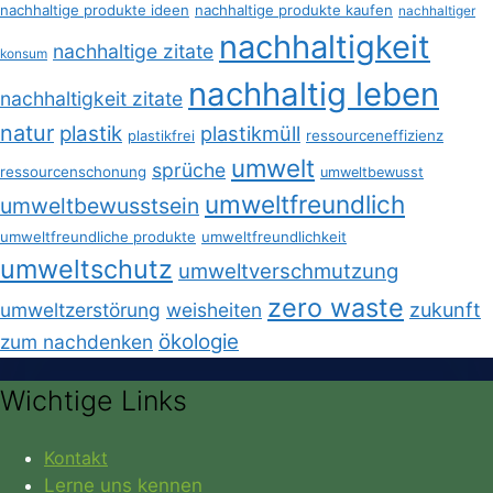
nachhaltige produkte ideen
nachhaltige produkte kaufen
nachhaltiger
nachhaltigkeit
nachhaltige zitate
konsum
nachhaltig leben
nachhaltigkeit zitate
natur
plastik
plastikmüll
plastikfrei
ressourceneffizienz
umwelt
sprüche
ressourcenschonung
umweltbewusst
umweltfreundlich
umweltbewusstsein
umweltfreundliche produkte
umweltfreundlichkeit
umweltschutz
umweltverschmutzung
zero waste
umweltzerstörung
weisheiten
zukunft
ökologie
zum nachdenken
Wichtige Links
Kontakt
Lerne uns kennen