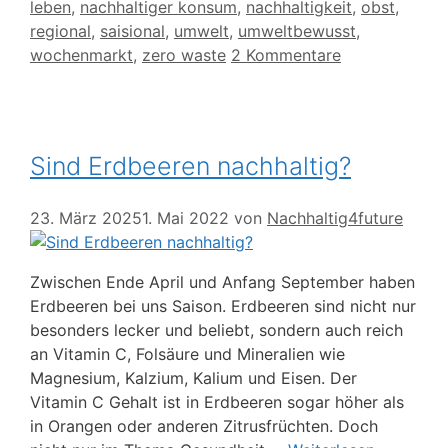
leben
,
nachhaltiger konsum
,
nachhaltigkeit
,
obst
,
regional
,
saisional
,
umwelt
,
umweltbewusst
,
wochenmarkt
,
zero waste
2 Kommentare
Sind Erdbeeren nachhaltig?
23. März 2025
1. Mai 2022
von
Nachhaltig4future
Zwischen Ende April und Anfang September haben
Erdbeeren bei uns Saison. Erdbeeren sind nicht nur
besonders lecker und beliebt, sondern auch reich
an Vitamin C, Folsäure und Mineralien wie
Magnesium, Kalzium, Kalium und Eisen. Der
Vitamin C Gehalt ist in Erdbeeren sogar höher als
in Orangen oder anderen Zitrusfrüchten. Doch