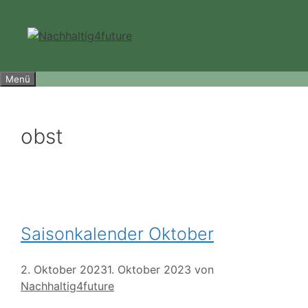
Zum
Inhalt
springen
Menü
obst
Saisonkalender Oktober
2. Oktober 2023
1. Oktober 2023
von
Nachhaltig4future