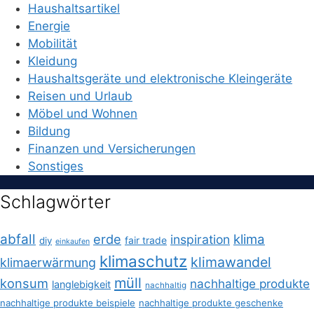
Haushaltsartikel
Energie
Mobilität
Kleidung
Haushaltsgeräte und elektronische Kleingeräte
Reisen und Urlaub
Möbel und Wohnen
Bildung
Finanzen und Versicherungen
Sonstiges
Schlagwörter
abfall
erde
klima
inspiration
fair trade
diy
einkaufen
klimaschutz
klimawandel
klimaerwärmung
müll
konsum
nachhaltige produkte
langlebigkeit
nachhaltig
nachhaltige produkte beispiele
nachhaltige produkte geschenke