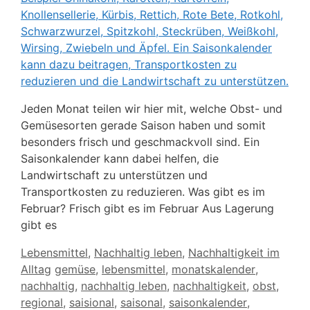
Jeden Monat teilen wir hier mit, welche Obst- und
Gemüsesorten gerade Saison haben und somit
besonders frisch und geschmackvoll sind. Ein
Saisonkalender kann dabei helfen, die
Landwirtschaft zu unterstützen und
Transportkosten zu reduzieren. Was gibt es im
Februar? Frisch gibt es im Februar Aus Lagerung
gibt es
Kategorien
Lebensmittel
,
Nachhaltig leben
,
Nachhaltigkeit im
Schlagwörter
Alltag
gemüse
,
lebensmittel
,
monatskalender
,
nachhaltig
,
nachhaltig leben
,
nachhaltigkeit
,
obst
,
regional
,
saisional
,
saisonal
,
saisonkalender
,