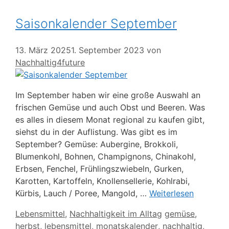
Saisonkalender September
13. März 2025
1. September 2023
von
Nachhaltig4future
Im September haben wir eine große Auswahl an
frischen Gemüse und auch Obst und Beeren. Was
es alles in diesem Monat regional zu kaufen gibt,
siehst du in der Auflistung. Was gibt es im
September? Gemüse: Aubergine, Brokkoli,
Blumenkohl, Bohnen, Champignons, Chinakohl,
Erbsen, Fenchel, Frühlingszwiebeln, Gurken,
Karotten, Kartoffeln, Knollensellerie, Kohlrabi,
Kürbis, Lauch / Poree, Mangold, …
Weiterlesen
Kategorien
Schlagwörter
Lebensmittel
,
Nachhaltigkeit im Alltag
gemüse
,
herbst
,
lebensmittel
,
monatskalender
,
nachhaltig
,