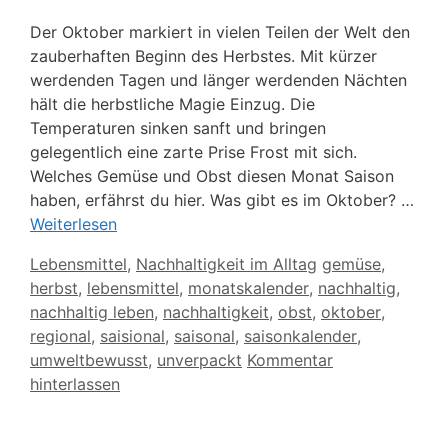
Der Oktober markiert in vielen Teilen der Welt den
zauberhaften Beginn des Herbstes. Mit kürzer
werdenden Tagen und länger werdenden Nächten
hält die herbstliche Magie Einzug. Die
Temperaturen sinken sanft und bringen
gelegentlich eine zarte Prise Frost mit sich.
Welches Gemüse und Obst diesen Monat Saison
haben, erfährst du hier. Was gibt es im Oktober? …
Weiterlesen
Kategorien
Schlagwörter
Lebensmittel
,
Nachhaltigkeit im Alltag
gemüse
,
herbst
,
lebensmittel
,
monatskalender
,
nachhaltig
,
nachhaltig leben
,
nachhaltigkeit
,
obst
,
oktober
,
regional
,
saisional
,
saisonal
,
saisonkalender
,
umweltbewusst
,
unverpackt
Kommentar
hinterlassen