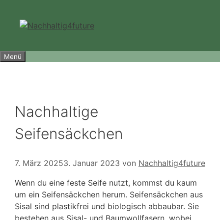
Zum
Inhalt
springen
Menü
Nachhaltige
Seifensäckchen
7. März 2025
3. Januar 2023
von
Nachhaltig4future
Wenn du eine feste Seife nutzt, kommst du kaum
um ein Seifensäckchen herum. Seifensäckchen aus
Sisal sind plastikfrei und biologisch abbaubar. Sie
bestehen aus Sisal- und Baumwollfasern, wobei