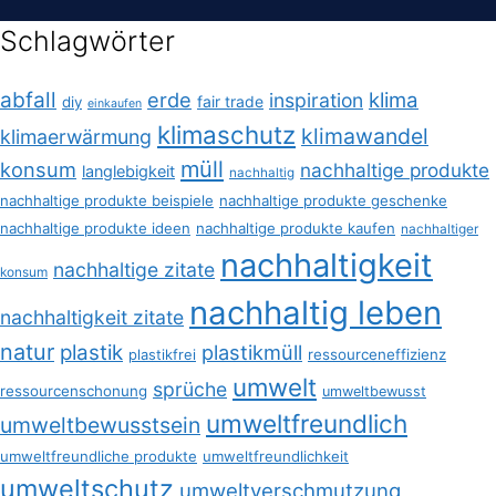
Schlagwörter
abfall
erde
klima
inspiration
fair trade
diy
einkaufen
klimaschutz
klimawandel
klimaerwärmung
müll
konsum
nachhaltige produkte
langlebigkeit
nachhaltig
nachhaltige produkte beispiele
nachhaltige produkte geschenke
nachhaltige produkte ideen
nachhaltige produkte kaufen
nachhaltiger
nachhaltigkeit
nachhaltige zitate
konsum
nachhaltig leben
nachhaltigkeit zitate
natur
plastik
plastikmüll
plastikfrei
ressourceneffizienz
umwelt
sprüche
ressourcenschonung
umweltbewusst
umweltfreundlich
umweltbewusstsein
umweltfreundliche produkte
umweltfreundlichkeit
umweltschutz
umweltverschmutzung