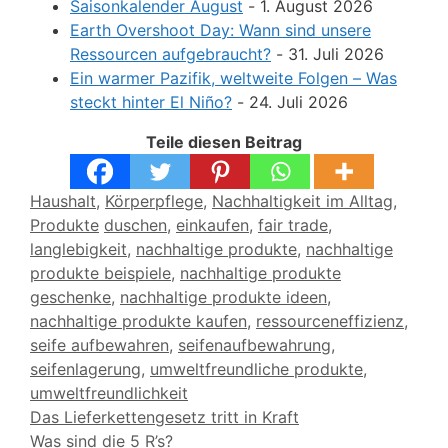
Saisonkalender August
- 1. August 2026
Earth Overshoot Day: Wann sind unsere
Ressourcen aufgebraucht?
- 31. Juli 2026
Ein warmer Pazifik, weltweite Folgen – Was
steckt hinter El Niño?
- 24. Juli 2026
Teile diesen Beitrag
Kategorien
Haushalt
,
Körperpflege
,
Nachhaltigkeit im Alltag
,
Schlagwörter
Produkte
duschen
,
einkaufen
,
fair trade
,
langlebigkeit
,
nachhaltige produkte
,
nachhaltige
produkte beispiele
,
nachhaltige produkte
geschenke
,
nachhaltige produkte ideen
,
nachhaltige produkte kaufen
,
ressourceneffizienz
,
seife aufbewahren
,
seifenaufbewahrung
,
seifenlagerung
,
umweltfreundliche produkte
,
umweltfreundlichkeit
Das Lieferkettengesetz tritt in Kraft
Was sind die 5 R’s?