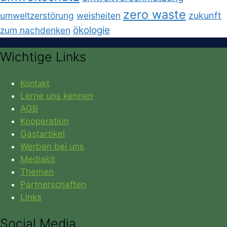
zero waste
umweltzerstörung
weisheiten
zukunft
ökologie
zum nachdenken
Wichtige Links
Kontakt
Lerne uns kennen
AGB
Kooperation
Gastartikel
Werben bei uns
Mediakit
Themen
Partnerschaften
Links
Social Media