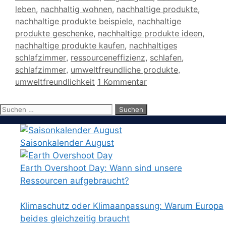
leben
,
nachhaltig wohnen
,
nachhaltige produkte
,
nachhaltige produkte beispiele
,
nachhaltige
produkte geschenke
,
nachhaltige produkte ideen
,
nachhaltige produkte kaufen
,
nachhaltiges
schlafzimmer
,
ressourceneffizienz
,
schlafen
,
schlafzimmer
,
umweltfreundliche produkte
,
umweltfreundlichkeit
1 Kommentar
Suchen
nach:
Saisonkalender August
Earth Overshoot Day: Wann sind unsere
Ressourcen aufgebraucht?
Klimaschutz oder Klimaanpassung: Warum Europa
beides gleichzeitig braucht