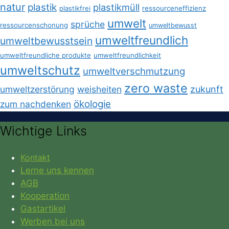
natur
plastik
plastikmüll
plastikfrei
ressourceneffizienz
umwelt
sprüche
ressourcenschonung
umweltbewusst
umweltfreundlich
umweltbewusstsein
umweltfreundliche produkte
umweltfreundlichkeit
umweltschutz
umweltverschmutzung
zero waste
umweltzerstörung
weisheiten
zukunft
ökologie
zum nachdenken
Wichtige Links
Kontakt
Lerne uns kennen
AGB
Kooperation
Gastartikel
Werben bei uns