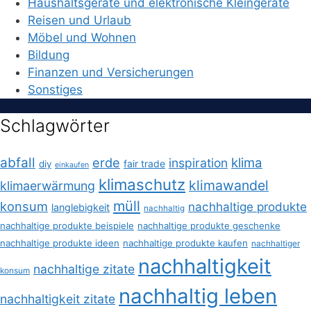
Haushaltsgeräte und elektronische Kleingeräte
Reisen und Urlaub
Möbel und Wohnen
Bildung
Finanzen und Versicherungen
Sonstiges
Schlagwörter
abfall
erde
klima
inspiration
fair trade
diy
einkaufen
klimaschutz
klimawandel
klimaerwärmung
müll
konsum
nachhaltige produkte
langlebigkeit
nachhaltig
nachhaltige produkte beispiele
nachhaltige produkte geschenke
nachhaltige produkte ideen
nachhaltige produkte kaufen
nachhaltiger
nachhaltigkeit
nachhaltige zitate
konsum
nachhaltig leben
nachhaltigkeit zitate