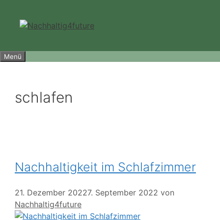
Zum
Inhalt
springen
Menü
schlafen
Nachhaltigkeit im Schlafzimmer
21. Dezember 2022
7. September 2022
von
Nachhaltig4future