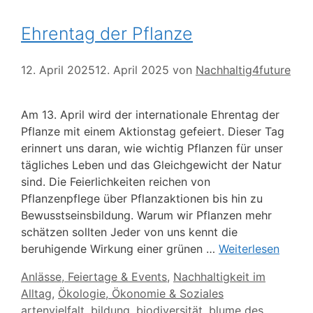
Ehrentag der Pflanze
12. April 2025
12. April 2025
von
Nachhaltig4future
​Am 13. April wird der internationale Ehrentag der
Pflanze mit einem Aktionstag gefeiert. Dieser Tag
erinnert uns daran, wie wichtig Pflanzen für unser
tägliches Leben und das Gleichgewicht der Natur
sind. Die Feierlichkeiten reichen von
Pflanzenpflege über Pflanzaktionen bis hin zu
Bewusstseinsbildung.​ Warum wir Pflanzen mehr
schätzen sollten Jeder von uns kennt die
beruhigende Wirkung einer grünen …
Weiterlesen
Kategorien
Anlässe, Feiertage & Events
,
Nachhaltigkeit im
Alltag
,
Ökologie, Ökonomie & Soziales
Schlagwörter
artenvielfalt
,
bildung
,
biodiversität
,
blume des