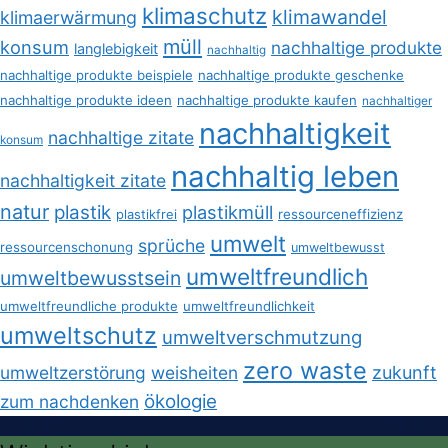
klimaschutz
klimawandel
klimaerwärmung
müll
konsum
nachhaltige produkte
langlebigkeit
nachhaltig
nachhaltige produkte beispiele
nachhaltige produkte geschenke
nachhaltige produkte ideen
nachhaltige produkte kaufen
nachhaltiger
nachhaltigkeit
nachhaltige zitate
konsum
nachhaltig leben
nachhaltigkeit zitate
natur
plastik
plastikmüll
plastikfrei
ressourceneffizienz
umwelt
sprüche
ressourcenschonung
umweltbewusst
umweltfreundlich
umweltbewusstsein
umweltfreundliche produkte
umweltfreundlichkeit
umweltschutz
umweltverschmutzung
zero waste
umweltzerstörung
weisheiten
zukunft
ökologie
zum nachdenken