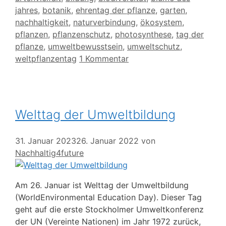
jahres
,
botanik
,
ehrentag der pflanze
,
garten
,
nachhaltigkeit
,
naturverbindung
,
ökosystem
,
pflanzen
,
pflanzenschutz
,
photosynthese
,
tag der
pflanze
,
umweltbewusstsein
,
umweltschutz
,
weltpflanzentag
1 Kommentar
Welttag der Umweltbildung
31. Januar 2023
26. Januar 2022
von
Nachhaltig4future
Am 26. Januar ist Welttag der Umweltbildung
(WorldEnvironmental Education Day). Dieser Tag
geht auf die erste Stockholmer Umweltkonferenz
der UN (Vereinte Nationen) im Jahr 1972 zurück,