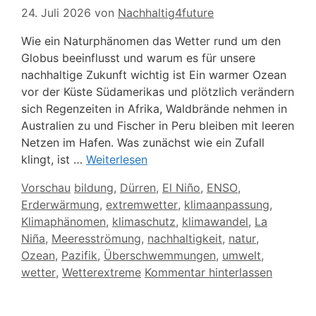
24. Juli 2026
von
Nachhaltig4future
Wie ein Naturphänomen das Wetter rund um den
Globus beeinflusst und warum es für unsere
nachhaltige Zukunft wichtig ist Ein warmer Ozean
vor der Küste Südamerikas und plötzlich verändern
sich Regenzeiten in Afrika, Waldbrände nehmen in
Australien zu und Fischer in Peru bleiben mit leeren
Netzen im Hafen. Was zunächst wie ein Zufall
klingt, ist …
Weiterlesen
Kategorien
Schlagwörter
Vorschau
bildung
,
Dürren
,
El Niño
,
ENSO
,
Erderwärmung
,
extremwetter
,
klimaanpassung
,
Klimaphänomen
,
klimaschutz
,
klimawandel
,
La
Niña
,
Meeresströmung
,
nachhaltigkeit
,
natur
,
Ozean
,
Pazifik
,
Überschwemmungen
,
umwelt
,
wetter
,
Wetterextreme
Kommentar hinterlassen