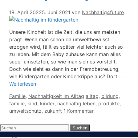
18. April 2022
5. Juni 2021
von
Nachhaltig4future
Unsere Kindheit ist die Zeit, die uns am meisten
prägt. Wenn man schon da umweltbewusst
erzogen wird, fällt es später viel leichter auch so
zu leben. Mit dem Baby zuhause kann man alles
super umsetzten, so wie man sich es vorstellt.
Doch wie sieht es dann in der Fremdbetreuung,
wie Kindergarten oder Kinderkrippe aus? Dort …
Weiterlesen
Kategorien
Schlagwörter
Familie
,
Nachhaltigkeit im Alltag
alltag
,
bildung
,
familie
,
kind
,
kinder
,
nachhaltig leben
,
produkte
,
umweltschutz
,
zukunft
1 Kommentar
Suchen
nach: