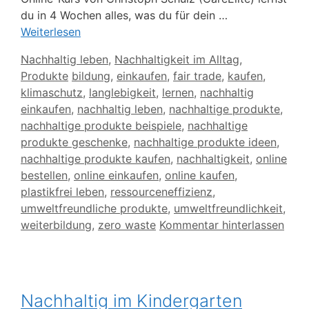
du in 4 Wochen alles, was du für dein …
Weiterlesen
Kategorien
Nachhaltig leben
,
Nachhaltigkeit im Alltag
,
Schlagwörter
Produkte
bildung
,
einkaufen
,
fair trade
,
kaufen
,
klimaschutz
,
langlebigkeit
,
lernen
,
nachhaltig
einkaufen
,
nachhaltig leben
,
nachhaltige produkte
,
nachhaltige produkte beispiele
,
nachhaltige
produkte geschenke
,
nachhaltige produkte ideen
,
nachhaltige produkte kaufen
,
nachhaltigkeit
,
online
bestellen
,
online einkaufen
,
online kaufen
,
plastikfrei leben
,
ressourceneffizienz
,
umweltfreundliche produkte
,
umweltfreundlichkeit
,
weiterbildung
,
zero waste
Kommentar hinterlassen
Nachhaltig im Kindergarten