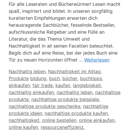
Für alle Leseraten und Bücherwürmer! Lesen macht
spaß, inspiriert und bildet. In unseren sorgfältig
kuratierten Empfehlungen erwarten dich
herausragende Sachbücher, fesselnde Bestseller,
aufschlussreiche Ratgeber und eine Fülle an
Literatur, die das Thema Umwelt und
Nachhaltigkeit in all seinen Facetten beleuchtet.
Begib dich auf eine Reise, bei der jedes Buch eine
Tür zu neuen Horizonten öffnet …
Weiterlesen
Kategorien
Nachhaltig leben
,
Nachhaltigkeit im Alltag
,
Schlagwörter
Produkte
bildung
,
buch
,
bücher
,
buchtipps
,
einkaufen
,
fair trade
,
kaufen
,
langlebigkeit
,
nachhaltig einkaufen
,
nachhaltig leben
,
nachhaltige
produkte
,
nachhaltige produkte beispiele
,
nachhaltige produkte geschenke
,
nachhaltige
produkte ideen
,
nachhaltige produkte kaufen
,
nachhaltigkeit
,
online bestellen
,
online einkaufen
,
online kaufen
,
ressourceneffizienz
,