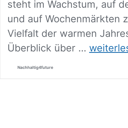
steht im Wachstum, auf d
und auf Wochenmärkten ze
Vielfalt der warmen Jahres
Saisonkalender
Überblick über …
weiterle
Mai
Nachhaltig4future