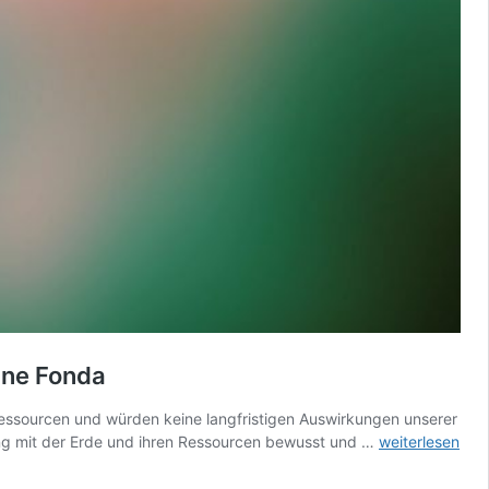
Jane Fonda
Ressourcen und würden keine langfristigen Auswirkungen unserer
„Wir
gang mit der Erde und ihren Ressourcen bewusst und …
weiterlesen
gehen
mit