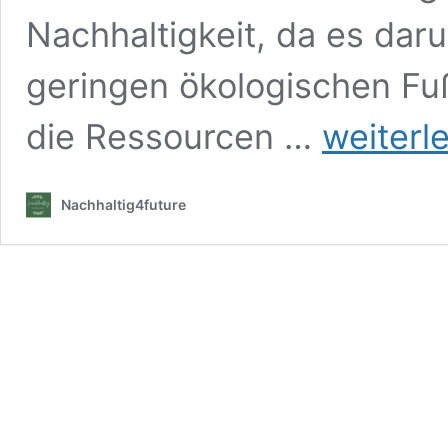
Nachhaltigkeit, da es dar
geringen ökologischen Fu
„Gut
die Ressourcen …
weiterl
geht,
wer
ohne
Nachhaltig4future
Spuren
geht.“
–
Laotse