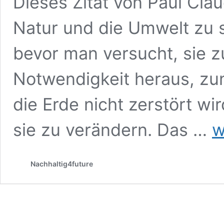
Dieses Zitat von Paul Clau
Natur und die Umwelt zu 
bevor man versucht, sie zu
Notwendigkeit heraus, zu
die Erde nicht zerstört wi
„Be
sie zu verändern. Das …
w
ma
die
Wel
Nachhaltig4future
ver
wär
es
viel
doc
wic